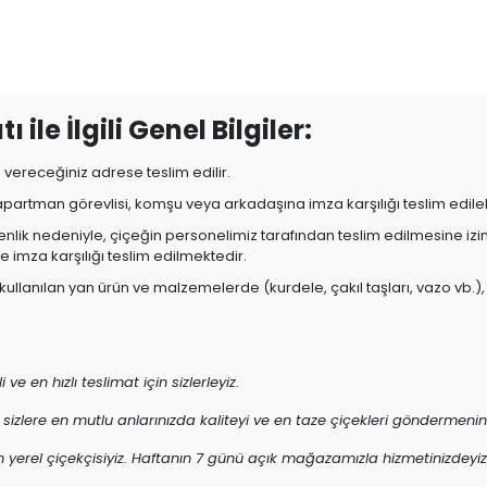
 ile İlgili Genel Bilgiler:
a vereceğiniz adrese teslim edilir.
 apartman görevlisi, komşu veya arkadaşına imza karşılığı teslim edilebi
üvenlik nedeniyle, çiçeğin personelimiz tarafından teslim edilmesine iz
e imza karşılığı teslim edilmektedir.
lanılan yan ürün ve malzemelerde (kurdele, çakıl taşları, vazo vb.)
 ve en hızlı teslimat için sizlerleyiz.
 sizlere en mutlu anlarınızda kaliteyi ve en taze çiçekleri göndermeni
r'in yerel çiçekçisiyiz. Haftanın 7 günü açık mağazamızla hizmetinizdeyiz. 