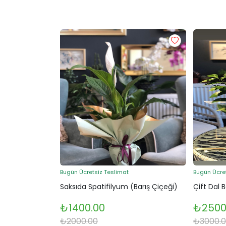
Bugün Ücretsiz Teslimat
Bugün Ücre
Saksıda Spatifilyum (Barış Çiçeği)
Çift Dal 
₺1400.00
₺2500
₺2000.00
₺3000.