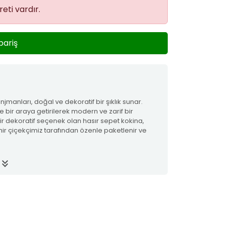
eti vardır.
pariş
jmanları, doğal ve dekoratif bir şıklık sunar.
e bir araya getirilerek modern ve zarif bir
bir dekoratif seçenek olan hasır sepet kokina,
ir çiçekçimiz tarafından özenle paketlenir ve
yboard_double_arrow_down