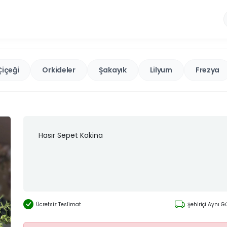
Çiçeği
Orkideler
Şakayık
Lilyum
Frezya
Hasır Sepet Kokina
Ücretsiz Teslimat
Şehiriçi Aynı 