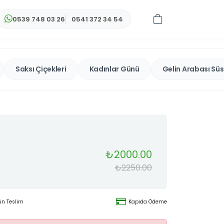
0539 748 03 26
0541 372 34 54
Saksı Çiçekleri
Kadınlar Günü
Gelin Arabası Sü
₺2000.00
₺2250.00
Gün Teslim
Kapıda Ödeme