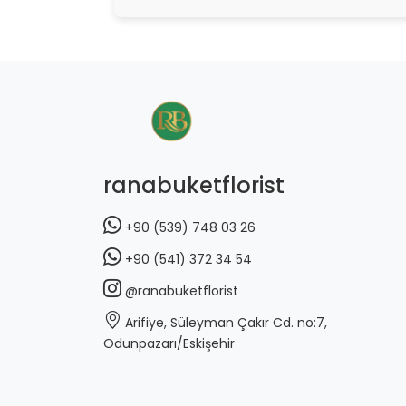
ranabuketflorist
+90 (539) 748 03 26
+90 (541) 372 34 54
@ranabuketflorist
Arifiye, Süleyman Çakır Cd. no:7,
Odunpazarı/Eskişehir